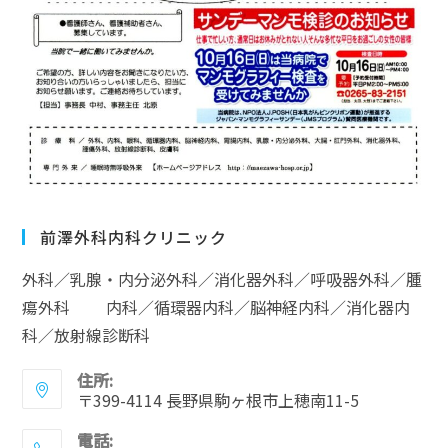
前澤外科内科クリニック
外科／乳腺・内分泌外科／消化器外科／呼吸器外科／腫
瘍外科 内科／循環器内科／脳神経内科／消化器内
科／放射線診断科
住所:
〒399-4114 長野県駒ヶ根市上穂南11-5
電話: