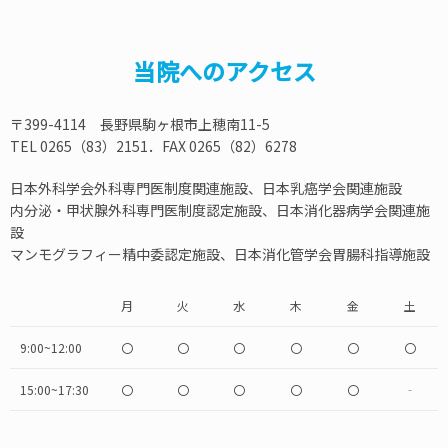
当院へのアクセス
〒399-4114 長野県駒ヶ根市上穂南11-5
TEL 0265（83）2151．FAX 0265（82）6278
日本外科学会外科専門医制度関連施設、日本乳癌学会関連施設
内分泌・甲状腺外科専門医制度認定施設、日本消化器病学会関連施
設
マンモグラフィー精中委認定施設、日本消化管学会胃腸科指導施設
月
火
水
木
金
土
9:00~12:00
〇
〇
〇
〇
〇
〇
15:00~17:30
〇
〇
〇
〇
〇
‐