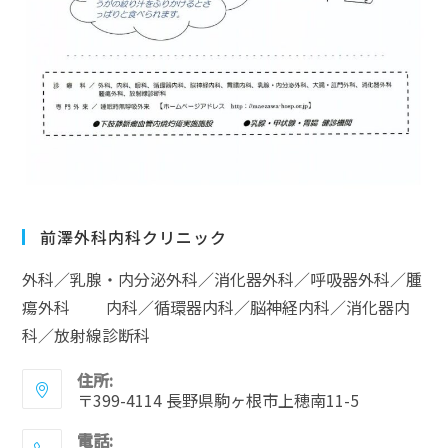
前澤外科内科クリニック
外科／乳腺・内分泌外科／消化器外科／呼吸器外科／腫
瘍外科 内科／循環器内科／脳神経内科／消化器内
科／放射線診断科
住所:
〒399-4114 長野県駒ヶ根市上穂南11-5
電話: