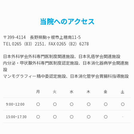
当院へのアクセス
〒399-4114 長野県駒ヶ根市上穂南11-5
TEL 0265（83）2151．FAX 0265（82）6278
日本外科学会外科専門医制度関連施設、日本乳癌学会関連施設
内分泌・甲状腺外科専門医制度認定施設、日本消化器病学会関連施
設
マンモグラフィー精中委認定施設、日本消化管学会胃腸科指導施設
月
火
水
木
金
土
9:00~12:00
〇
〇
〇
〇
〇
〇
15:00~17:30
〇
〇
〇
〇
〇
‐