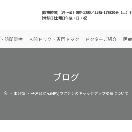
[診療時間]（月～金）9時-12時／15時-17時30分（土）9
[休診日]土曜日午後・日・祝
・訪問診療
人間ドック・専門ドック
ドクターご紹介
医
ブログ
>
未分類
>
子宮頸がん(HPV)ワクチンのキャッチアップ接種について