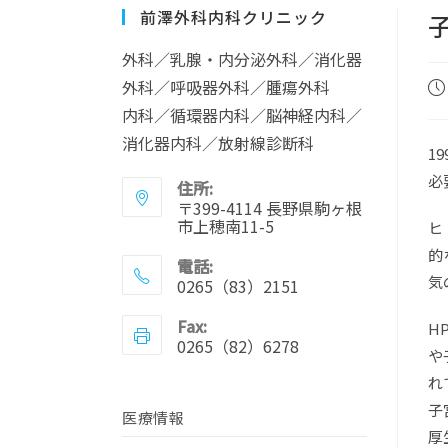
前澤外科内科クリニック
外科／乳腺・内分泌外科／消化器
外科／呼吸器外科／腫瘍外科
内科／循環器内科／脳神経内科／
消化器内科／放射線診断科
1
必
住所:
〒399-4114 長野県駒ヶ根
市上穂南11-5
ヒ
的
電話:
気
0265（83）2151
Fax:
H
0265（82）6278
や
れ
子
医療情報
厚