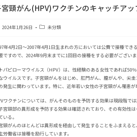
子宮頸がん(HPV)ワクチンのキャッチア
2024年1月26日
未分類
997年4月2日～2007年4月1日生まれの方においては公費で接種でき
要ですので、2024年9月末までに1回目の接種をする必要がござい
トパピローマウイルス（HPV）は、性経験のある女性であれば50
なウイルスです。子宮頸がんをはじめ、肛門がん、膣がんや、尖圭
の発生に関わっています。特に、近年若い女性の子宮頸がん罹患が
PVワクチンについては、がんそのものを予防する効果は現段階では
子宮頸部の異形成を予防する効果は確認されており、その有効性は
ている。
宮頸がんのほとんどは異形成を経由して発生することをふまえると
生労働省は接種を励行しています。